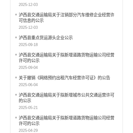
财政预决算
2025-12-03
乡村振兴
泸西县交通运输局关于注销部分汽车维修企业经营许
公务员管理
可信息的公示
疫情防控
2025-12-03
稳岗就业
泸西县重点货运源头企业公示
养老服务
2025-09-18
社会救助
泸西县交通运输局关于拟新增道路货物运输公司经营
生态环境
许可的公示
食品药品监管
2025-09-04
产品质量
关于撤销《网络预约出租汽车经营许可证》的公告
义务教育
2025-06-04
医疗卫生
应急预案
泸西县交通运输局关于拟新增城市公共交通运营许可
的公示
公共文化服务
2025-05-21
安全生产
涉农补贴
泸西县交通运输局关于拟新增道路货物运输公司经营
许可的公示
2025-04-29