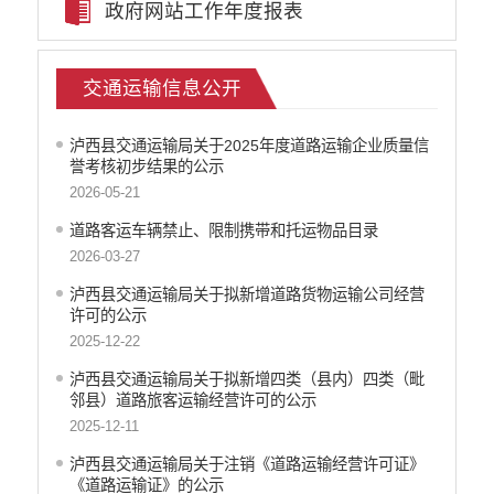
政府网站工作年度报表
民政信息公开
就业创业信息公开
公务员管理信息
交通运输信息公开
教育信息公开
税务信息公开
泸西县交通运输局关于2025年度道路运输企业质量信
事业单位登记管理公告
誉考核初步结果的公示
国土信息
2026-05-21
交通运输信息公开
道路客运车辆禁止、限制携带和托运物品目录
农科信息公开
2026-03-27
泸西县电子商务进农村
泸西县交通运输局关于拟新增道路货物运输公司经营
行政许可
许可的公示
行政处罚和行政强制
2025-12-22
行政事业性收费
泸西县交通运输局关于拟新增四类（县内）四类（毗
政府采购项目
邻县）道路旅客运输经营许可的公示
建议提案办理答复
2025-12-11
减税降费
泸西县交通运输局关于注销《道路运输经营许可证》
财政资金直达基层
《道路运输证》的公示