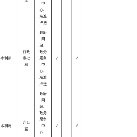
室
中
心、
精准
推送
政府
网
站、
行政
政务
县水利局
审批
服务
√
√
科
中
心、
精准
推送
政府
网
站、
政务
服务
办公
县水利局
中
√
√
室
心、