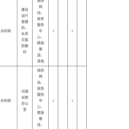
政府
网
建设
站、
运行
政务
管理
服务
科、
县水利局
中
√
√
水旱
心、
灾害
精准
防御
推
科
送、
其他
政府
网
站、
政务
河湖
服务
长制
县水利局
中
√
√
办公
心、
室
精准
推
送、