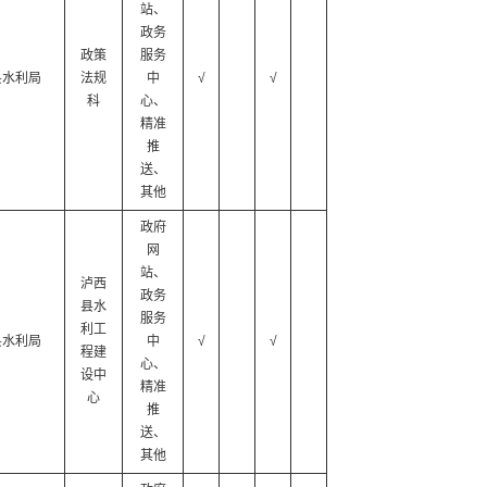
站、
政务
政策
服务
县水利局
法规
中
√
√
科
心、
精准
推
送、
其他
政府
网
站、
泸西
政务
县水
服务
利工
县水利局
中
√
√
程建
心、
设中
精准
心
推
送、
其他