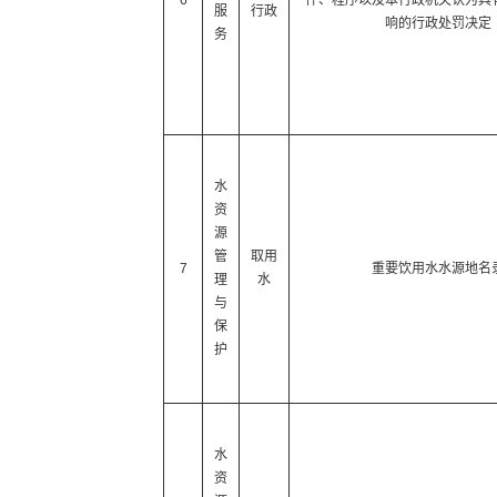
6
件、程序以及本行政机关认为具
服
行政
响的行政处罚决定
务
水
资
源
管
取用
7
重要饮用水水源地名
理
水
与
保
护
水
资