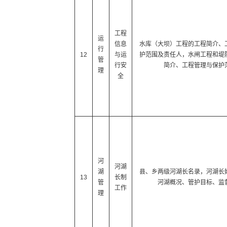
工程
运
信息
水库（大坝）工程的工程简介、
行
12
与运
护范围及责任人，水闸工程和堤
管
行安
简介、工程管理与保护
理
全
河
河湖
湖
县、乡两级河湖长名录，河湖长
13
长制
管
河湖概况、管护目标、监
工作
理