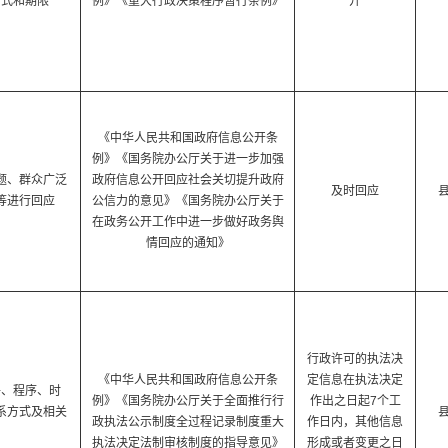
方式和期限
例》《重大行政决策程序暂行条例》
开
《中华人民共和国政府信息公开条
例》《国务院办公厅关于进一步加强
题、群众广泛
政府信息公开回应社会关切提升政府
及时回应
等进行回应
公信力的意见》《国务院办公厅关于
在政务公开工作中进一步做好政务舆
情回应的通知》
行政许可的执法决
《中华人民共和国政府信息公开条
定信息在执法决定
件、程序、时
例》《国务院办公厅关于全面推行行
作出之日起7个工
系方式及相关
政执法公示制度全过程记录制度重大
作日内，其他信息
执法决定法制审核制度的指导意见》
形成或者变更之日