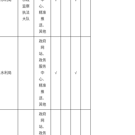
县水利局
水政
中
√
√
监察
心、
执法
精准
大队
推
送、
其他
政府
网
站、
政务
服务
县水利局
中
√
√
心、
精准
推
送、
其他
政府
网
站、
政务