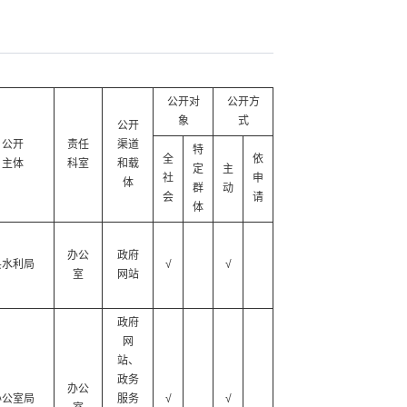
公开对
公开方
象
式
公开
公开
责任
渠道
特
全
依
主体
科室
和载
定
主
社
申
体
群
动
会
请
体
办公
政府
县水利局
√
√
室
网站
政府
网
站、
政务
办公
办公室局
服务
√
√