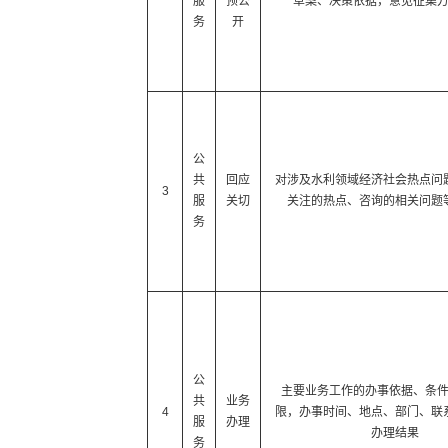
服
预公
草案、决策依据，意见征集
务
开
公
共
回应
对涉及水利领域经济社会热点问
3
服
关切
关注的热点、咨询的相关问题
务
公
主要业务工作的办事依据、条
共
业务
4
限，办事时间、地点、部门、联
服
办理
办理结果
务