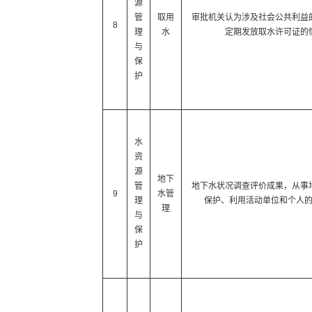
源
管
取用
审批机关认为涉及社会公共利益
8
理
水
定期发放取水许可证的
与
保
护
水
资
源
地下
管
地下水状况调查评价成果，从事
9
水管
理
保护、利用活动单位和个人
理
与
保
护