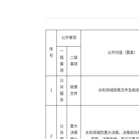
公开事项
序
一
公开内容（要素）
号
级
二级
事
事项
项
公
共
政策
1
水利领域政策文件及相
服
文件
务
公
重大
共
决策
水利领域的重大决策，决策前向
2