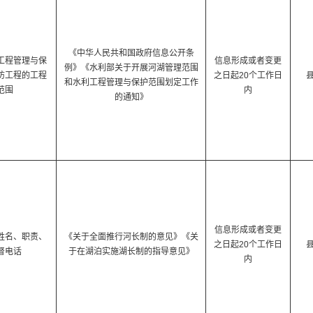
《中华人民共和国政府信息公开条
工程管理与保
信息形成或者变更
例》《水利部关于开展河湖管理范围
防工程的工程
之日起20个工作日
和水利工程管理与保护范围划定工作
范围
内
的通知》
信息形成或者变更
姓名、职责、
《关于全面推行河长制的意见》《关
之日起20个工作日
督电话
于在湖泊实施湖长制的指导意见》
内