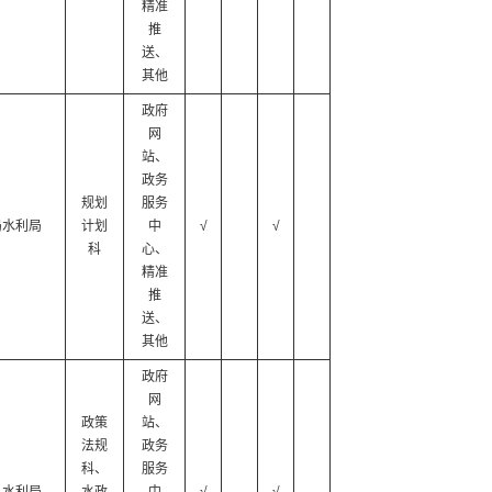
精准
推
送、
其他
政府
网
站、
政务
规划
服务
局水利局
计划
中
√
√
科
心、
精准
推
送、
其他
政府
网
政策
站、
法规
政务
科、
服务