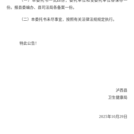
（一）
本委托书一式四份，委托单位和受委托单位各保存一
份。报
县
委编办、
县
司法局各备案一份。
（二）
本委托书未尽事宜，按照有关法律法规规定执行
。
特此公告！
泸西县
卫生健康局
2025
年
10
月
29
日