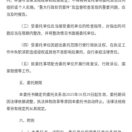
内，并遵守法律法规规章和政策规定，不得再将受托事项委托其他任何
组织或个人实施。
“
重大行政处罚案件
”
及监督检查发现的重要问题，应
当及时报告。
（三）
受委托单位应当接受委托单位的检查指导，对指出的问
题应当在限期内整改，并将整改情况书面报委托单位。
（四）
受委托单位因超出委托范围行使行政执法权、在执法工
作中失职渎职造成侵权或其他不良影响后果的，自行承担法律责任。
（五）
就委托事项配合委托单位开展行政复议、行政诉讼、国
家赔偿等工作。
五、委托期限
本委托书确定的委托关系自
2025
年
10
月
29
日起生效，
委托期间
因法律依据调整，执法体制改革等原因本
委托
书自动终止
。法律法规规
章另有规定的从其规定。
六、附则