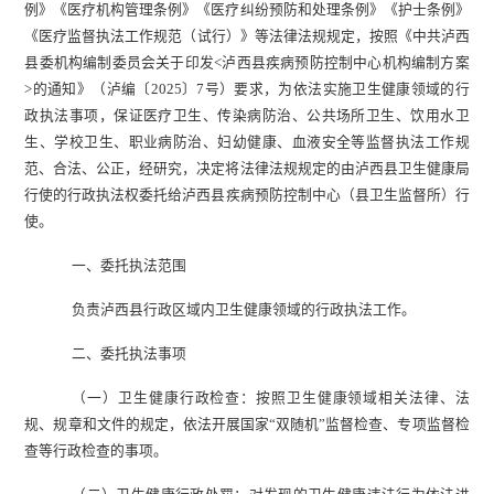
例》《医疗机构管理条例》《医疗纠纷预防和处理条例》《护士条例》
《医疗监督执法工作规范
（
试行
）
》等法律法规规定，按照《中共
泸西
县委
机构编制委员会关于印发
<
泸西县
疾病预防控制中心机构编制方案
>
的通知》
（
泸
编〔
202
5
〕
7
号
）
要求，为依法实施卫生健康领域的行
政执法事项，保证医疗卫生、传染病防治、公共场所卫生、饮用水卫
生、学校卫生、职业病防治、妇幼健康、血液安全等监督执法工作规
范、合法、公正，经研究，决定将法律法规规定的由
泸西县
卫生健康
局
行使的行政执法权委托给
泸西县
疾病预防控制中心
（
县
卫生监督所
）
行
使。
一、委托执法范围
负责
泸西县
行政区域内卫生健康领域的行政执法工作。
二、委托执法事项
（一）
卫生健康行政检查
：
按照卫生健康领域相关法律、法
规、规章和文件的规定，依法开展
国家
“双随机”
监督检查、专项监督检
查等行政检查的事项。