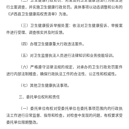
（二）
卫生健康行政处罚
：
对发现的卫生健康违法行为依法进
行立案调查，并实施卫生健康行政处罚。具体事项以动态调整和公布的
《
泸西县
卫生健康
局
权责清单》为准。
（三）
卫生健康投诉举报处置
：
依法对卫生健康投诉、举报案
件进行受理、调查核实并及时反馈。
（四）
办理
卫
生健康重大行政违法案件。
（五）
对卫生监督执法人员进行法律知识和业务技能培训。
（六）
严格遵守法律法规的规定，
对承办的卫生行政处罚案件
进行内部法制稽查
，确保行政执法工作的合法性、公正性和权威性。
（七）
其他卫生健康执法事项。
三、委托单位权利和责任
（一）
委托单位有权对受委托单位在委托事项范围内的行政执
法工作进行日常监督、指导和检查。对检查中发现的问题，有权要求受
委托单位限期整改。