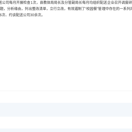
送公司每月开展检查1次，县教体局局长及分管副局长每月均组织配送企业召开调度
，分析缘由，列出整改清单，立行立改，有效遏制了“校园餐”管理中存在的一系列风
6次、约谈配送公司30余次。