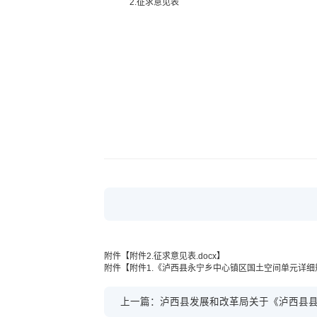
2.征求意见表
附件【
附件2.征求意见表.docx
】
附件【
附件1.《泸西县永宁乡中心镇区国土空间单元详细规
上一篇：泸西县发展和改革局关于《泸西县