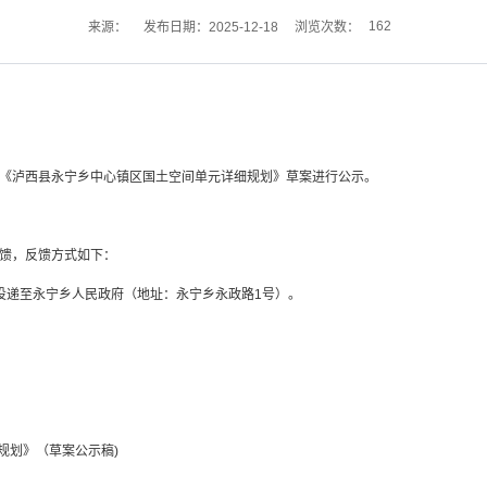
162
来源：
发布日期：2025-12-18
浏览次数：
《泸西县永宁乡中心镇区国土空间单元详细规划》草案进行公示。
馈，反馈方式如下：
投递至永宁乡人民政府（地址：永宁乡永政路1号）。
。
规划》（草案公示稿)