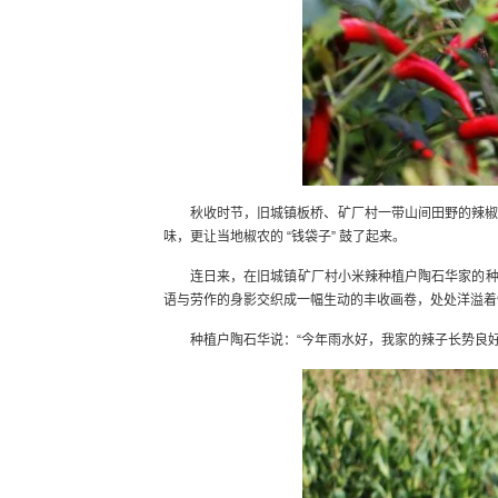
秋收时节，旧城镇板桥、矿厂村一带山间田野的辣椒
味，更让当地椒农的 “钱袋子” 鼓了起来。
连日来，在旧城镇矿厂村小米辣种植户陶石华家的
语与劳作的身影交织成一幅生动的丰收画卷，处处洋溢着
种植户陶石华说：“今年雨水好，我家的辣子长势良好