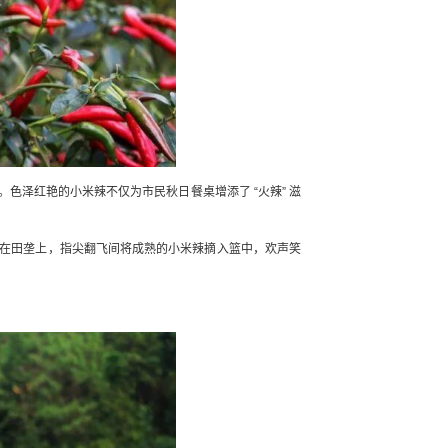
泽红艳的小米辣不仅为市民秋日餐桌增添了 “火辣” 滋
在田垄上，指尖翻飞间将成熟的小米辣摘入篮中，欢声笑