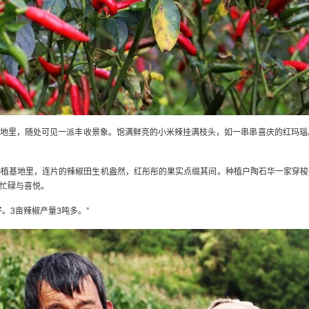
地里，随处可见一派丰收景象。饱满鲜亮的小米辣挂满枝头，如一串串喜庆的红玛瑙。色
种植基地里，连片的辣椒田生机盎然，红彤彤的果实点缀其间。种植户陶石华一家穿梭
忙碌与喜悦。
。3亩辣椒产量3吨多。”