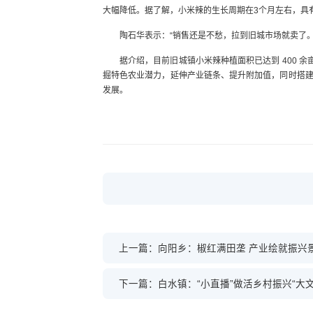
大幅降低。据了解，小米辣的生长周期在3个月左右，具
陶石华表示：“销售还是不愁，拉到旧城市场就卖了。
据介绍，目前旧城镇小米辣种植面积已达到 400 余亩
掘特色农业潜力，延伸产业链条、提升附加值，同时搭
发展。
上一篇：向阳乡：椒红满田垄 产业绘就振兴景
下一篇：白水镇：“小直播”做活乡村振兴“大文