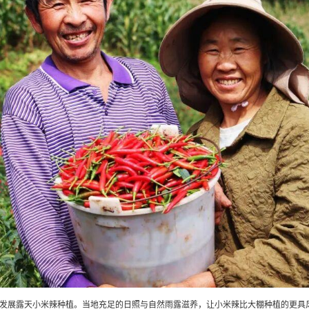
发展露天小米辣种植。当地充足的日照与自然雨露滋养，让小米辣比大棚种植的更具风