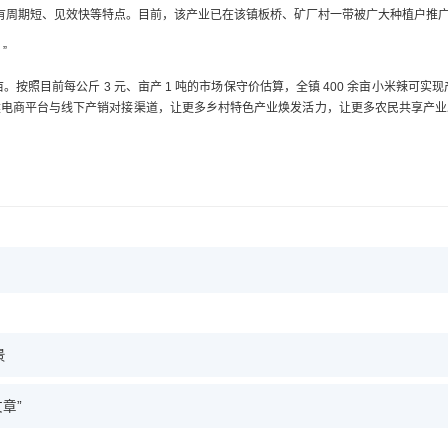
有周期短、见效快等特点。目前，该产业已在该镇板桥、矿厂村一带被广大种植户推
”
。按照目前每公斤 3 元、亩产 1 吨的市场保守价估算，全镇 400 余亩小米辣可实
建电商平台与线下产销对接渠道，让更多乡村特色产业焕发活力，让更多农民共享产业
​
章”