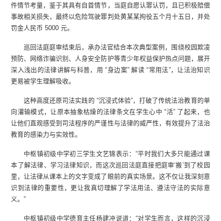
件情节考量，鉴于其具有自首情节，当庭自愿认罪认罚，且已积极赔偿
事故相关损失，最终以危险驾驶罪判处黄某某拘役五个月十五日，并处
罚金人民币 5000 元。
巡回法庭庭审结束后，承办法官结合本次典型案例，围绕校园欺凌
预防、网络诈骗识别、人身安全防护等青少年权益保护热点问题，展开
深入浅出的法律讲解与科普，用 “身边案” 解读 “常用法”，让法治知识
更易被学生理解吸收。
这种高度还原司法实践的 “沉浸式体验”，打破了传统法治教育的单
向灌输模式，让原本抽象枯燥的法律条文在学生心中 “活” 了起来，也
让他们直观感受到司法程序的严谨性与法律的威严性，有效提升了法治
教育的感染力与实效性。
中枢镇初级中学初三学生文艺锦表示：“平时我们大多只能通过课
本了解法律、学习法律知识，而这次巡回法庭直接把庭审‘搬’到了校园
里，让法律从课本上的文字变成了眼前的真实场景。这不仅让我深刻意
识到法律的重要性，更让我真切理解了学法用法、遵法守法的实际意
义。”
中枢镇初级中学德育主任杨建冲说道：“对学生而言，这样的沉浸