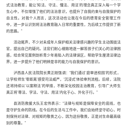
式法治教育，能让‘知法、守法、懂法、用法’的理念真正深入每一个学
生心中，不仅增强了他们的法治意识，也提升了自我约束与自我保护的
自主性。对我个人而言，这次活动也让我在今后的德育安全管理工作
中，进一步认识到将法治教育融入日常的重要性，为后续工作提供了新
的思路。”
活动尾声，不少对未成年人保护相关法律感兴趣的学生主动围拢法
官，提出自己的疑问。法官们耐心细致地逐一解答孩子们关心的法律困
惑，结合常见案例剖析青少年易陷入的法律误区，帮助学生厘清法律边
界，进一步提升了他们明辨是非的能力与自我保护的意识。
泸西县人民法院院长黄正刚强调：“我们通过‘庭审进校园’的形式，
让学校师生‘零距离’感受司法威严，‘沉浸式’体验审判流程。后续，法院
还将持续以‘以案释法’的举措，不断深化校园法治教育，引导广大师生
真正将‘尊法、学法、守法、用法’内化于心、外化于行。”
县消防救援大队王宏伟表示：“法律与规矩是保障安全的底线，也
是守护生命的防线。在今后的生活与工作中，我们会始终坚守初心，时
刻保持对法律、对规矩的敬畏之心，因为这份敬畏，正是对生命最高级
别的尊重。”