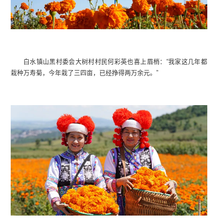
白水镇山黑村委会大树村村民何彩英也喜上眉梢：“我家这几年都
栽种万寿菊，今年栽了三四亩，已经挣得两万余元。”