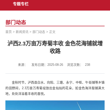
专题专栏
部门动态
首页
>
新闻资讯
>
部门动态
>
正文
泸西2.3万亩万寿菊丰收 金色花海铺就增
收路
来源：
发布日期：2025-08-26
浏览次数：
238
金秋时节，泸西县白水、向阳、三塘、永宁、中枢、午街铺等乡镇
的田野间，2.3万亩万寿菊绽放出金灿灿的花朵，如金色海洋般铺满大
地，处处洋溢着丰收的喜悦。